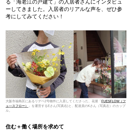
る「海老江の戸建て」の入居者さんにインタビュ
ーしてきました。入居者のリアルな声を、ぜひ参
考にしてみてください！
大阪市福島区にあるリデベ2号物件に入居してくださった、花屋「
FUESFLOW（フ
ュ―スフロー）
」を運営するEさん(写真右)と、配達員のKさん（写真左）のカップ
ル。
住む＋働く場所を求めて