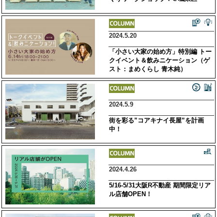
2024.5.20
「小さい大家の始め方」特別編 トー
クイベント＆飲みニケーション（ゲ
スト：まめくらし 青木純）
2024.5.9
街を彩る”コアキナイ長屋”を計画
中！
2024.4.26
5/16-5/31大阪R不動産 期間限定リア
ル店舗OPEN！