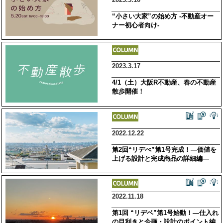
“小さい大家”の始め方 -不動産オー
ナー初心者向け-
2023.3.17
4/1（土）大阪R不動産、春の不動産
散歩開催！
2022.12.22
第2回“リデべ”第1号完成！―価値を
上げる設計と完成商品の詳細編―
2022.11.18
第1回 “リデベ”第1号始動！―仕入れ
の目利きと企画・設計のポイント編