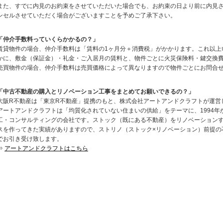
また、すでに内見のお約束をさせていただいた場合でも、お約束の日より前に内見
ンセルさせていただく場合がございますことを予めご了承下さい。
「仲介手数料っていくらかかるの？」
賃貸物件の場合、仲介手数料は「賃料の1ヶ月分＋消費税」がかかります。これ以上
かに、敷金（保証金）・礼金・ご入居月の賃料と、物件ごとに火災保険料・鍵交換
売買物件の場合、仲介手数料は売買価格によって異なりますので物件ごとにお問合
「中古不動産の購入とリノベーション工事をまとめてお願いできるの？」
大阪R不動産は「東京R不動産」提携のもと、株式会社アートアンドクラフトが運営
アートアンドクラフトは「均質化されていない住まいの供給」をテーマに、1994
工・コンサルティングの会社です。ストック（既にある不動産）をリノベーション
スを作ってきた実績がありますので、ストリノ（ストック×リノベーション）前提の
でお引き受け致します。
⇒
アートアンドクラフトはこちら