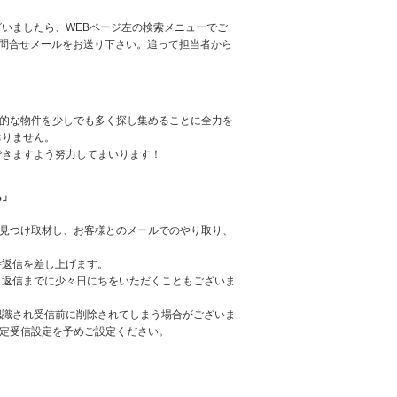
いましたら、WEBページ左の検索メニューでご
お問合せメールをお送り下さい。追って担当者から
力的な物件を少しでも多く探し集めることに全力を
おりません。
できますよう努力してまいります！
あ」
を見つけ取材し、お客様とのメールでのやり取り、
時返信を差し上げます。
、返信までに少々日にちをいただくこともございま
認識され受信前に削除されてしまう場合がございま
め、指定受信設定を予めご設定ください。