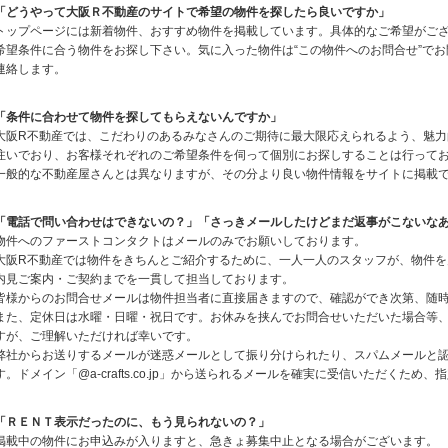
「どうやって大阪Ｒ不動産のサイトで希望の物件を探したら良いですか」
トップページには新着物件、おすすめ物件を掲載しています。具体的なご希望がござ
希望条件に合う物件をお探し下さい。気に入った物件は“この物件へのお問合せ”で
連絡します。
「条件に合わせて物件を探してもらえないんですか」
大阪R不動産では、こだわりのあるみなさんのご期待に最大限応えられるよう、魅
注いでおり、お客様それぞれのご希望条件を伺って個別にお探しすることは行って
一般的な不動産屋さんとは異なりますが、その分より良い物件情報をサイトに掲載
「電話で問い合わせはできないの？」「さっきメールしたけどまだ返事がこないな
物件へのファーストコンタクトはメールのみでお願いしております。
大阪R不動産では物件をきちんとご紹介するために、一人一人のスタッフが、物件
内見ご案内・ご契約までを一貫して担当しております。
皆様からのお問合せメールは物件担当者に直接届きますので、確認ができ次第、随
また、定休日は水曜・日曜・祝日です。お休みを挟んでお問合せいただいた場合等
すが、ご理解いただければ幸いです。
弊社からお送りするメールが迷惑メールとして振り分けられたり、スパムメールと
す。ドメイン「@a-crafts.co.jp」から送られるメールを確実に受信いただくた
「ＲＥＮＴ表示だったのに、もう見られないの？」
掲載中の物件にお申込みが入りますと、急きょ募集中止となる場合がございます。