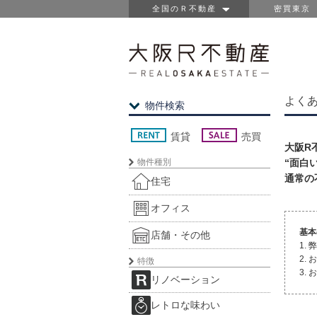
全国のＲ不動産
密買東京
よくあ
物件検索
賃貸
売買
大阪R
物件種別
“面白
通常の
住宅
オフィス
基本
店舗・その他
1.
2.
特徴
3.
リノベーション
レトロな味わい