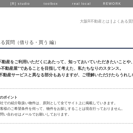
[R] studio
toolbox
real local
REWORK
大阪R不動産とは
|
よくある質
る質問（借りる・買う 編）
不動産をご利用いただくにあたって、知っておいていただきたいことや
い不動産屋”であることを目指して考えた、私たちなりのスタンス。
不動産サービスと異なる部分もありますが、ご理解いただけたらうれし
のポイント
 弊社での紹介取扱い物件は、原則として全てサイト上に掲載していきます。
 お客様のご希望条件を伺って、物件をお探しすることは現在行っておりません。
 お問い合わせはメールでお願いしております。