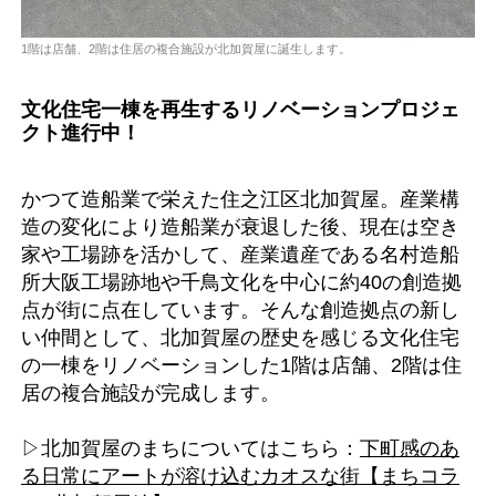
1階は店舗、2階は住居の複合施設が北加賀屋に誕生します。
文化住宅一棟を再生するリノベーションプロジェ
クト進行中！
かつて造船業で栄えた住之江区北加賀屋。産業構
造の変化により造船業が衰退した後、現在は空き
家や工場跡を活かして、産業遺産である名村造船
所大阪工場跡地や千鳥文化を中心に約40の創造拠
点が街に点在しています。そんな創造拠点の新し
い仲間として、北加賀屋の歴史を感じる文化住宅
の一棟をリノベーションした1階は店舗、2階は住
居の複合施設が完成します。
▷北加賀屋のまちについてはこちら：
下町感のあ
る日常にアートが溶け込むカオスな街【まちコラ