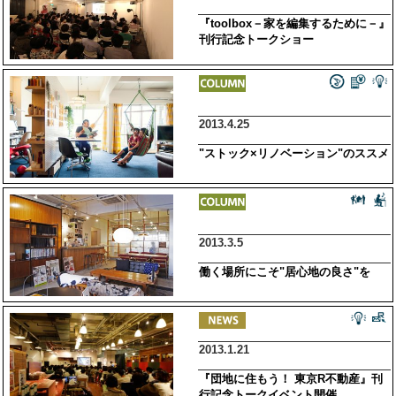
『toolbox－家を編集するために－』
刊行記念トークショー
2013.4.25
"ストック×リノベーション"のススメ
2013.3.5
働く場所にこそ"居心地の良さ"を
2013.1.21
『団地に住もう！ 東京R不動産』刊
行記念トークイベント開催