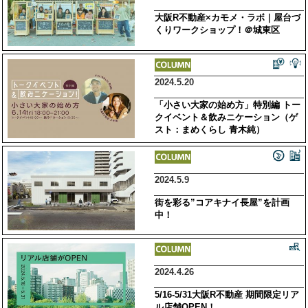
大阪R不動産×カモメ・ラボ｜屋台づ
くりワークショップ！＠城東区
2024.5.20
「小さい大家の始め方」特別編 トー
クイベント＆飲みニケーション（ゲ
スト：まめくらし 青木純）
2024.5.9
街を彩る”コアキナイ長屋”を計画
中！
2024.4.26
5/16-5/31大阪R不動産 期間限定リア
ル店舗OPEN！