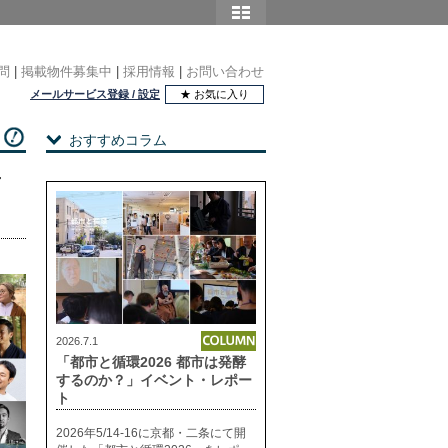
問
|
掲載物件募集中
|
採用情報
|
お問い合わせ
メールサービス登録 / 設定
★ お気に入り
おすすめコラム
せ
2026.7.1
「都市と循環2026 都市は発酵
するのか？」イベント・レポー
ト
2026年5/14-16に京都・二条にて開