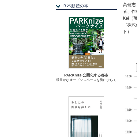
高健志
Ｒ不動産の本
者、作
Kai
（株式
ト）
PARKnize 公園化する都市
緑豊かなオープンスペースを街にひらく