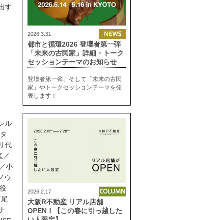
出す
2026.3.31
都市と循環2026 登壇者第一弾
「未来の古民家」詳細・トーク
セッションテーマのお知らせ
登壇者第一弾、そして「未来の古民
家」やトークセッションテーマを発
表します！
ンル
ータ
リ代
産／
／小
ノウ
締役
2026.2.17
西尾
大阪R不動産 リアル店舗
ナ
OPEN！【この春に引っ越した
い人限定】