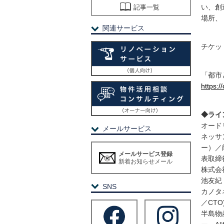
い、創
記事一覧
場所、
関連サービス
チケッ
「都市
https://
◆ライ
オード
メールサービス
ネッサ
ー）／
メールサービス登録
表取締
新着お知らせメール
株式会
池友紀
SNS
カノタ
／CTO)
半島物