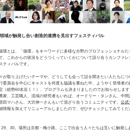
領域が触発し合い創造的連携を見出すフェスティバル
循環とは、「循環」をキーワードに多様な分野のプロフェッショナルた
て、これからの状況をどうつくっていくかについて語り合うカンファレ
スティバルです。
々が取り上げたいテーマや、どうしても会って話を聞きたい人たちにつ
行委員会を中心にキャストを何度も協議を重ねた中、ようやく登壇者の
定（総勢60名近く！）、プログラムも決まりましたのでお知らせします
農家、工芸職人、流域の研究者もいれば、オードリー・タンさん、中間
原田マハさん、大沢伸一さんもいて混ざり合うコミュニティです。
公式
細情報を加えてリニューアルしましたので、ぜひチェックしてみてくだ
28、29、30。場所は京都・梅小路。ここで出会う人々たちは互いに触発し