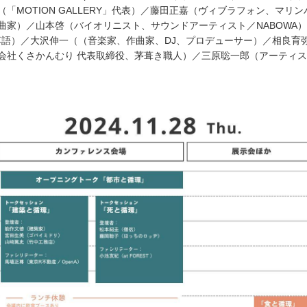
（「MOTION GALLERY」代表）／藤田正嘉（ヴィブラフォン、マリン
曲家）／山本啓（バイオリニスト、サウンドアーティスト／NABOWA
（落語）／大沢伸一（（音楽家、作曲家、DJ、プロデューサー）／相良育
会社くさかんむり 代表取締役、茅葺き職人）／三原聡一郎（アーティス