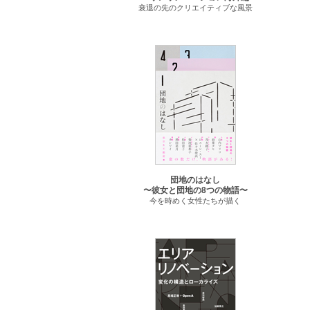
衰退の先のクリエイティブな風景
団地のはなし
〜彼女と団地の8つの物語〜
今を時めく女性たちが描く