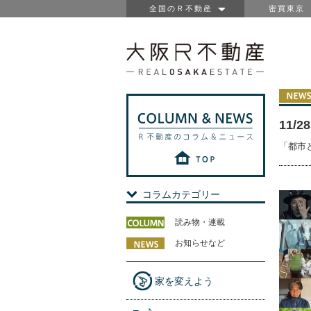
全国のＲ不動産
密買東京
11/
「都市
コラムカテゴリー
読み物・連載
お知らせなど
家を変えよう