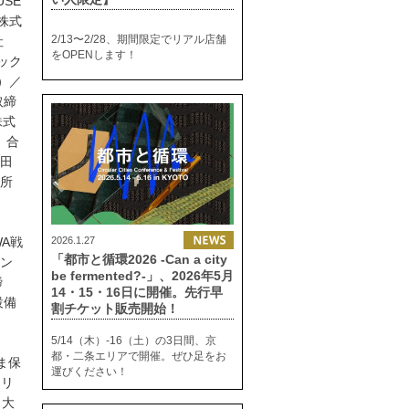
USE
株式
2/13〜2/28、期間限定でリアル店舗
社
をOPENします！
ック
）／
取締
株式
、合
野田
究所
2026.1.27
WA戦
「都市と循環2026 -Can a city
メン
be fermented?-」、2026年5月
締
14・15・16日に開催。先行早
設備
割チケット販売開始！
5/14（木）-16（土）の3日間、京
／
都・二条エリアで開催。ぜひ足をお
ま保
運びください！
クリ
／大