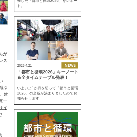
催した「都市と循環2026」をレポー
ト。
ちが
ンス
2026.4.21
「都市と循環2026」キーノート
＆全タイムテーブル発表！
い
顔ぶ
いよいよ1か月を切って「都市と循環
2026」の全貌が決まりましたのでお
。建
知らせします！
真一
サイ
さ
あ