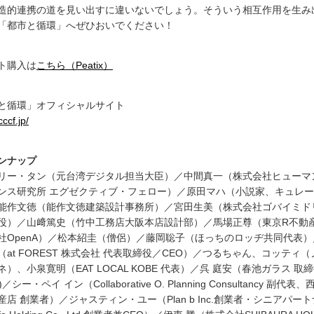
造的連携の道を見い出すに違いないでしょう。そういう相互作用を生み
「都市と循環」へぜひおいでください！
ト購入は
こちら（Peatix）
と循環」オフィシャルサイト
cccf.jp/
ンナップ
リー・タン（元台湾デジタル担当大臣）／中間真一（株式会社ヒューマ
ンス研究所 エグゼクティブ・フェロー）／原田マハ（小説家、キュレ
能作文徳（能作文徳建築設計事務所）／宮田生美（株式会社ゴバイミド
役）／山﨑篤史（竹中工務店大阪本店設計部）／馬場正尊（東京R不動
社OpenA）／松本紹圭（僧侶）／藤岡聡子（ほっちのロッヂ共同代表）
（at FOREST 株式会社 代表取締役／CEO）／つるちゃん、コッティ（
ネ）、小泉寛明（EAT LOCAL KOBE 代表）／呉 庭安（春池ガラス 取
／シー・ペイ イン（Collaborative O. Planning Consultancy 副代表、
産店 創業者）／ジャスティン・ユー（Plan b Inc.創業者・シニアパート