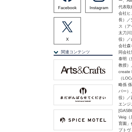
ー、Ali
代表取
Facebook
Instagram
会社ヒ
長）／
ス（ア
太刀川
X
役）／
会社森
関連コンテンツ
同会社
泰明（
教授）
creat
（LO
略係 
バー）
役）／
エンジ
[GAS
Vei
育園」
プトヴィ