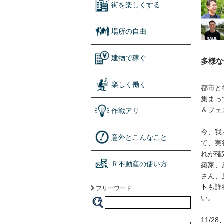
街を楽しくする
場所の自由
建物で稼ぐ
多様な
楽しく働く
都市と
集まっ
＆フェ
作戦アリ
今、我
意外とこんなこと
て、実
れが確
Ｒ不動産の使い方
築家、
さん、
ト
も詳
フリーワード
い。
11/