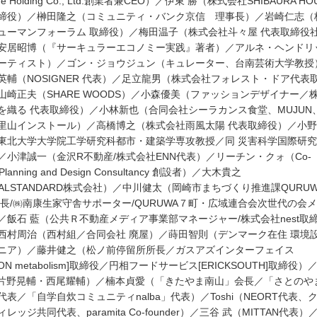
fe Holding Co., Ltd.創業者兼CEO）／伊東 勝（株式会社SHIBAURA HO
締役）／榊󠄀田隆之（コミュニティ・バンク京信 理事長）／岩崎仁志（
ューマンフォーラム 取締役）／梅田温子（株式会社斗々屋 代表取締役
安居昭博（『サーキュラーエコノミー実践』著者）／アルネ・ヘンドリ
ーティスト）／ゴン・ジョウジュン（キュレーター、台南芸術大学教授
英輔（NOSIGNER 代表）／足立龍男（株式会社フォレスト・ドア代表
山崎正夫（SHARE WOODS）／小森優美（ファッションデザイナー／
を織る 代表取締役）／小林新也（合同会社シーラカンス食堂、MUJUN
里山インストール）／高橋博之（株式会社雨風太陽 代表取締役）／小
東北大学大学院工学研究科都市・建築学専攻教授／同 災害科学国際研
／小津誠一（金沢R不動産/株式会社ENN代表）／リーチン・クォ（Co-
e Planning and Design Consultancy 創設者）／大木貴之
CALSTANDARD株式会社）／中川健太（岡崎市まちづくり推進課QURU
係長/㈱南康生家守舎サポーター/QURUWA７町・広域連合会次世代の会
／飯石 藍（公共Ｒ不動産メディア事業部マネージャー/株式会社nest取
西村周治（西村組／合同会社 廃屋）／蒔田智則（デンマーク在住 環境
ニア）／藤井健之（松ノ前停留所所長／ガスアズインターフェイス
BON metabolism]取締役／円相フードサービス[ERICKSOUTH]取締役）
g（片野晃輔・西尾耀輔）／楠本貞愛（「きたやま南山」会長／「さとのや
代表／「自学自炊コミュニティnalba」代表）／Toshi（NEORT代表、
レッジ共同代表、paramita Co-founder）／三谷 武（MITTAN代表）