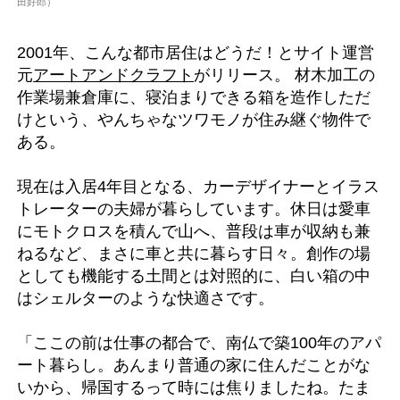
田好郎）
2001年、こんな都市居住はどうだ！とサイト運営
元
アートアンドクラフト
がリリース。 材木加工の
作業場兼倉庫に、寝泊まりできる箱を造作しただ
けという、やんちゃなツワモノが住み継ぐ物件で
ある。
現在は入居4年目となる、カーデザイナーとイラス
トレーターの夫婦が暮らしています。休日は愛車
にモトクロスを積んで山へ、普段は車が収納も兼
ねるなど、まさに車と共に暮らす日々。創作の場
としても機能する土間とは対照的に、白い箱の中
はシェルターのような快適さです。
「ここの前は仕事の都合で、南仏で築100年のアパ
ート暮らし。あんまり普通の家に住んだことがな
いから、帰国するって時には焦りましたね。たま