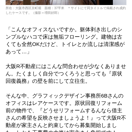
所在：大阪市西区京町堀 面積：37平米 ＊サイトにて同タイトルで掲載され成約
したケースです。（撮影＝増田好郎）
「こんなオフィスないですか。躯体剥き出しのシ
ンプルなハコで床は無垢フローリング。建物は古
くても全然OKだけど、トイレとか流しは清潔感が
あって…」
大阪R不動産にはこんな問合わせが少なくありませ
ん。たくましく自分でつくろうと思っても『原状
回復義務』の壁を前にして立往生。
そんな中、グラフィックデザイン事務所6Bさんの
オフィスはレアケースです。原状回復リフォーム
前の物件で、『どうせリフォームするんなら借主
さんの希望を反映させましょうよ！』って大阪R不
動産が家主さんと約束してから募集開始しまし