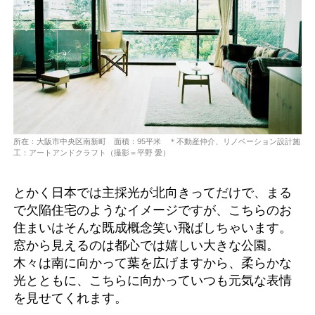
所在：大阪市中央区南新町 面積：95平米 ＊不動産仲介、リノベーション設計施
工：アートアンドクラフト（撮影＝平野 愛）
とかく日本では主採光が北向きってだけで、まる
で欠陥住宅のようなイメージですが、こちらのお
住まいはそんな既成概念笑い飛ばしちゃいます。
窓から見えるのは都心では嬉しい大きな公園。
木々は南に向かって葉を広げますから、柔らかな
光とともに、こちらに向かっていつも元気な表情
を見せてくれます。