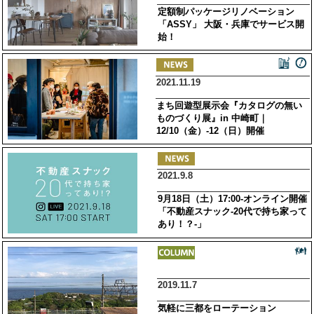
定額制パッケージリノベーション
「ASSY」 大阪・兵庫でサービス開
始！
2021.11.19
まち回遊型展示会『カタログの無い
ものづくり展』in 中崎町｜
12/10（金）-12（日）開催
2021.9.8
9月18日（土）17:00-オンライン開催
「不動産スナック-20代で持ち家って
あり！？-」
2019.11.7
気軽に三都をローテーション