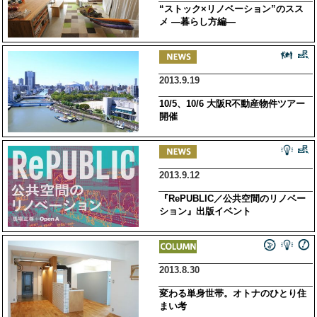
“ストック×リノベーション”のスス
メ ―暮らし方編―
2013.9.19
10/5、10/6 大阪R不動産物件ツアー
開催
2013.9.12
『RePUBLIC／公共空間のリノベー
ション』出版イベント
2013.8.30
変わる単身世帯。オトナのひとり住
まい考