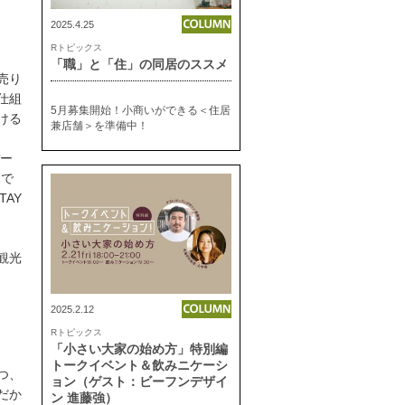
2025.4.25
Rトピックス
「職」と「住」の同居のススメ
売り
仕組
5月募集開始！小商いができる＜住居
ける
兼店舗＞を準備中！
バー
木で
TAY
観光
2025.2.12
Rトピックス
「小さい大家の始め方」特別編
トークイベント＆飲みニケーシ
つ、
ョン（ゲスト：ビーフンデザイ
だか
ン 進藤強）