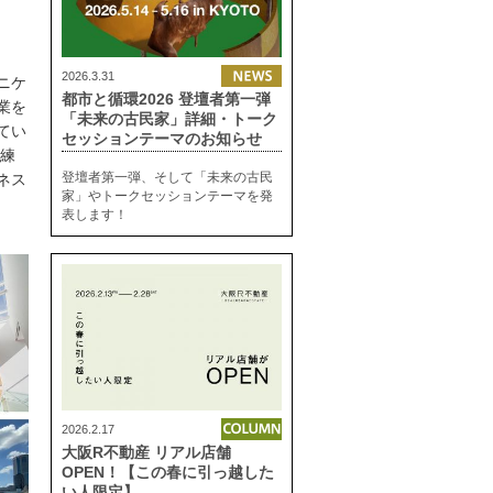
2026.3.31
ニケ
都市と循環2026 登壇者第一弾
業を
「未来の古民家」詳細・トーク
てい
セッションテーマのお知らせ
に練
登壇者第一弾、そして「未来の古民
ネス
家」やトークセッションテーマを発
表します！
2026.2.17
大阪R不動産 リアル店舗
OPEN！【この春に引っ越した
い人限定】