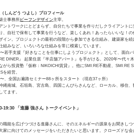
強（しんどう つよし）プロフィール
築士事務所
ビーフンデザイン
主宰。
アントワークにとどまらず、自分たちで事業を作りだしクライアントに
り、自社で保有して事業を行うなど、楽しくあれ！あったらいいな！の
ザイン。プロジェクトの最初の段階から参加できる仕組み、建築家を続
仕組みなど、いろいろな仕組みを常に模索しています。
6年〜若手支援『好きなことを仕事にしようプロジェクト』として、面白
I:RE DINER』 起業住居『半店舗アパート』を手がける。2020年〜代々
がら投資塾『仮称：NIKOICHI賃貸』。他にSMI:RE不動産、SMI:RE S
LSを経営。
3年〜、全国お遍路セミナー88ヶ所をスタート（現在37ヶ所）
沖縄南城、石垣島、宮古島、四国こんぴらさんなど、ローカル、移住、
してます。
00-19:30 「進藤 強さん トークイベント」
の職能を広げつづける進藤さんに、そのエネルギーの源泉をお聞きしつ
大家に向けてのメッセージをいただきたいと思います。クローズドな会