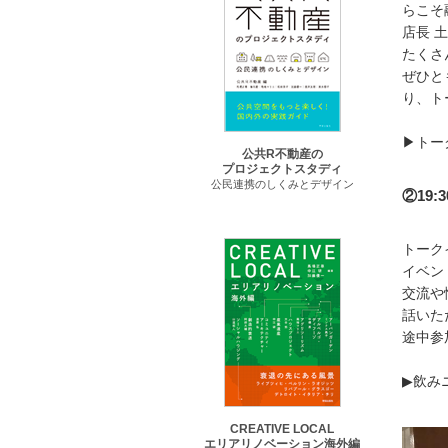
らこそ
店長 
たくさ
ぜひと
り、ト
▶︎ト
公共R不動産の
プロジェクトスタディ
公民連携のしくみとデザイン
②19:
トーク
イベン
交流や
話いた
途中参
▶︎飲
CREATIVE LOCAL
エリアリノベーション海外編