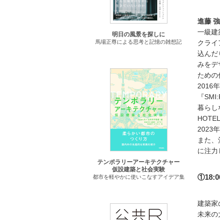
進藤 
一級建
明日の風景を探しに
クライ
馬場正尊による思考と記憶の雑想記
込んだ
みをデ
ための
201
『SM
暮らしな
HOTE
202
また、
に注力
テンポラリーアーキテクチャー
仮設建築と社会実験
①18:
都市を軽やかに使いこなすアイデア集
建築家
未来の