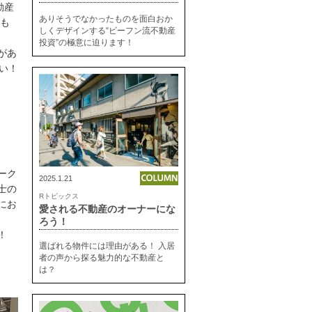
動産
ありそうでなかったものを面白おか
にも
しくデザインする“ビーフン流不動産
投資”の極意に迫ります！
があ
い！
ーク
2025.1.21
士の
Rトピックス
にお
愛される不動産のオーナーにな
ろう！
！
選ばれる物件には理由がある！ 入居
者の声から探る魅力的な不動産と
は？