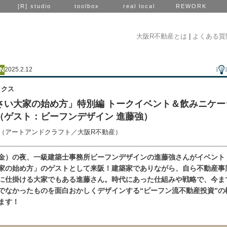
[R] studio
toolbox
real local
REWORK
大阪R不動産とは
|
よくある質
2025.2.12
ックス
さい大家の始め方」特別編 トークイベント＆飲みニケー
（ゲスト：ビーフンデザイン 進藤強）
輝（アートアンドクラフト／大阪R不動産）
1（金）の夜、一級建築士事務所ビーフンデザインの進藤強さんがイベント
家の始め方」のゲストとして来阪！建築家でありながら、自ら不動産事
に仕掛ける大家でもある進藤さん。時代にあった仕組みや戦略で、今ま
でなかったものを面白おかしくデザインする“ビーフン流不動産投資”の
ます！