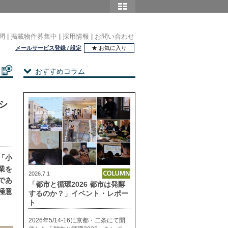
問
|
掲載物件募集中
|
採用情報
|
お問い合わせ
メールサービス登録 / 設定
★ お気に入り
おすすめコラム
シ
「小
業を
2026.7.1
であ
「都市と循環2026 都市は発酵
極意
するのか？」イベント・レポー
ト
2026年5/14-16に京都・二条にて開