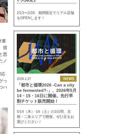
2/13〜2/28、期間限定でリアル店舗
をOPENします！
計業
、宿
と思
たノ
対応
2026.1.27
がっ
「都市と循環2026 -Can a city
つハ
be fermented?-」、2026年5月
14・15・16日に開催。先行早
割チケット販売開始！
5/14（木）-16（土）の3日間、京
都・二条エリアで開催。ぜひ足をお
運びください！