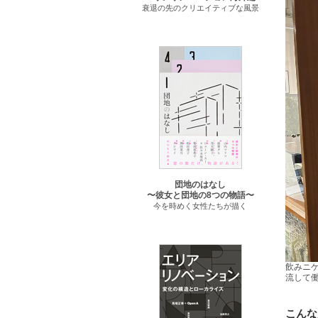
衰退の先のクリエイティブな風景
団地のはなし
〜彼女と団地の8つの物語〜
今を時めく女性たちが描く
飲みニ
流して
こんな