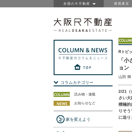
全国のＲ不動産
密買東京
Rトピ
「小
ョン
山田 
コラムカテゴリー
2/2
読み物・連載
さい大
お知らせなど
積極的
りそう
に迫り
家を変えよう