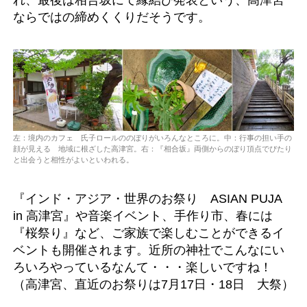
ならではの締めくくりだそうです。
左：境内のカフェ 氏子ロールののぼりがいろんなところに。中：行事の担い手の
顔が見える 地域に根ざした高津宮。右：『相合坂』両側からのぼり頂点でぴたり
と出会うと相性がよいといわれる。
『インド・アジア・世界のお祭り ASIAN PUJA
in 高津宮』や音楽イベント、手作り市、春には
『桜祭り』など、ご家族で楽しむことができるイ
ベントも開催されます。近所の神社でこんなにい
ろいろやっているなんて・・・楽しいですね！
（高津宮、直近のお祭りは7月17日・18日 大祭）