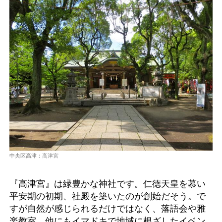
中央区高津：高津宮
『高津宮』は緑豊かな神社です。仁徳天皇を慕い
平安期の初期、社殿を築いたのが創始だそう。で
すが自然が感じられるだけではなく、落語会や雅
楽教室、他にもイマドキで地域に根ざしたイベン