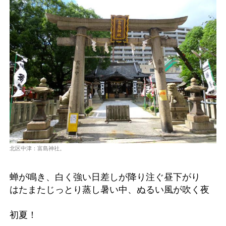
北区中津：富島神社。
蝉が鳴き、白く強い日差しが降り注ぐ昼下がり
はたまたじっとり蒸し暑い中、ぬるい風が吹く夜
初夏！