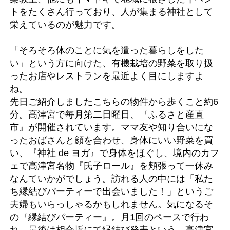
トをたくさん行っており、人が集まる神社として
栄えているのが魅力です。
「そろそろ体のことに気を遣った暮らしをした
い」という方に向けた、有機栽培の野菜を取り扱
ったお店やレストランを最近よく目にしますよ
ね。
先日ご紹介しましたこちらの物件から歩くこと約6
分。高津宮で毎月第二日曜日、『ふるさと産直
市』が開催されています。ママ友や知り合いにな
ったおばさんと顔を合わせ、身体にいい野菜を買
い、『神社 de ヨガ』で身体をほぐし、境内のカフ
ェで高津宮名物『氏子ロール』を頬張って一休み
なんていかがでしょう。訪れる人の中には「私た
ち縁結びパーティーで出会いました！」というご
夫婦もいらっしゃるかもしれません。気になるそ
の『縁結びパーティー』。月1回のペースで行わ
れ、最後は相合坂にて縁結び発表という、高津宮