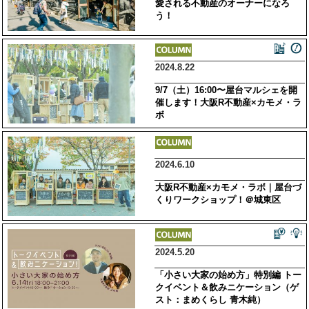
愛される不動産のオーナーになろ
う！
2024.8.22
9/7（土）16:00〜屋台マルシェを開
催します！大阪R不動産×カモメ・ラ
ボ
2024.6.10
大阪R不動産×カモメ・ラボ｜屋台づ
くりワークショップ！＠城東区
2024.5.20
「小さい大家の始め方」特別編 トー
クイベント＆飲みニケーション（ゲ
スト：まめくらし 青木純）