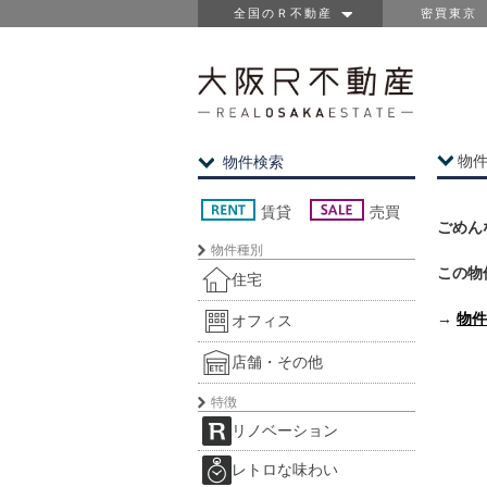
全国のＲ不動産
密買東京
物
物件検索
賃貸
売買
ごめん
物件種別
この物
住宅
→
物件
オフィス
店舗・その他
特徴
リノベーション
レトロな味わい