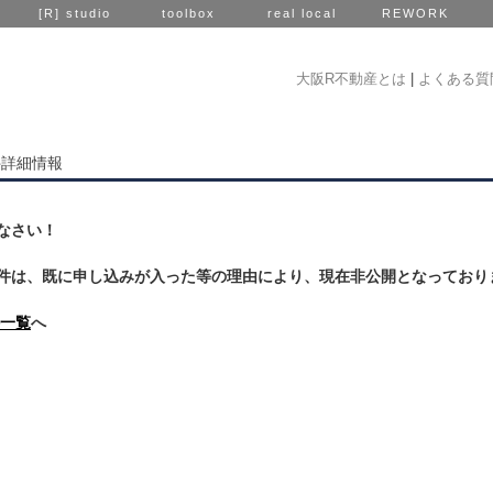
[R] studio
toolbox
real local
REWORK
大阪R不動産とは
|
よくある質
件詳細情報
なさい！
件は、既に申し込みが入った等の理由により、現在非公開となっており
一覧
へ