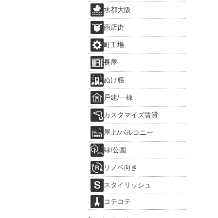
水都大阪
商店街
町工場
長屋
ぬけ感
戸建/一棟
カスタマイズ賃貸
屋上/バルコニー
緑/公園
リノベ向き
スタイリッシュ
コテコテ