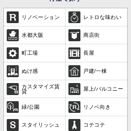
リノベーション
レトロな味わい
水都大阪
商店街
町工場
長屋
ぬけ感
戸建/一棟
カスタマイズ賃
屋上/バルコニー
貸
緑/公園
リノベ向き
スタイリッシュ
コテコテ