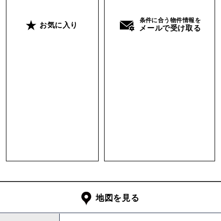
受できます。そしてその抜け感はリビングからも
条件に合う物件情報を
楽しめます。また、キッチン側にも窓があるため
お気に入り
メールで受け取る
両方開けると心地よい風が抜けます。これもポイ
ント高し。
懸念点は旧耐震のマンションなので住宅ローン控
除が使えないことと、共用部は割とレトロ感があ
るので気になる人は気になるかも、ということ。
その辺りは気にならないという方には、かなりお
すすめできる物件。二人暮らしを想定して書きま
したが、一人暮らしにも同様におすすめです。
担当 ： 大嶺
地図を見る