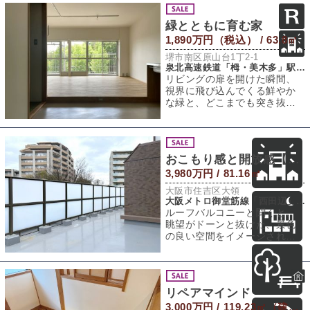
緑とともに育む家
1,890万円（税込） / 63.8㎡
堺市南区原山台1丁2-1
泉北高速鉄道「栂・美木多」駅 徒歩5分
リビングの扉を開けた瞬間、
視界に飛び込んでくる鮮やか
な緑と、どこまでも突き抜け
るような青空。「ここ、いい
やん！」と心の声
おこもり感と開放感【リノベの素材に｜ペット飼育可】
3,980万円 / 81.16㎡
大阪市住吉区大領
大阪メトロ御堂筋線「西田辺」駅 徒歩14分
ルーフバルコニーと聞くと、
眺望がドーンと抜けた、景色
の良い空間をイメージされる
人が多いかもしれません。で
すが実は、低層階
リペアマインド
3,000万円 / 119.23㎡（建物） 121.89㎡（敷地）