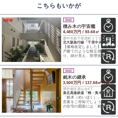
こちらもいかが
積み木の宇宙艦
4,480万円 / 93.68㎡
豊中市新千里西町２丁目
北大阪急行線「千里中央」駅 徒歩8分
【価格改定しました】まるで
戸建てのような独立感もあ
り、緑が見え、管理状態よ
く、北大阪急行線千里中央駅
から徒歩8分、地下平
銘木の継承
3,500万円 / 137.68㎡（建物） 303.25㎡（敷地）
堺市南区原山台4丁
泉北高速鉄道「栂・美木多」駅 徒歩14分
「銘木（めいぼく）」という
言葉をご存知でしょうか。こ
の住宅の図面には「銘木合
板」という仕上げの記載があ
りました。銘木とは