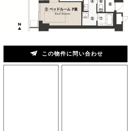
+リビングを思いっきり広く設けることで二人の
生活を豊かに過ごせる空間に。
キッチン裏には玄関から直接アクセスできる余白
的な場所。ワークスペース的に使っても良さそう
ですし、食材ストックや愛自転車を置く倉庫とし
この物件に問い合わせ
ても活躍しそう。
人を招くことを考えて、洗面＆トイレと浴室＆脱
衣＆洗濯機スペースを間仕切れるプランニングに
されているのがなんとも秀逸。確かに洗面＆トイ
レは客人にも貸しますが、生活感の出やすい洗濯
機回りは隠せる方がありがたい！
働く二人にありがたい谷六の中心部立地ですが、
最上階角部屋のためバルコニーからの抜け感も享