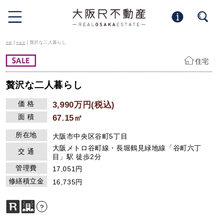
|
| 贅沢な二人暮らし
売買
中央区
住宅
贅沢な二人暮らし
価 格
3,990万円(税込)
面 積
67.15㎡
所在地
大阪市中央区谷町5丁目
大阪メトロ谷町線・長堀鶴見緑地線「谷町六丁
交 通
目」駅 徒歩2分
管理費
17,051円
修繕積立金
16,735円
?