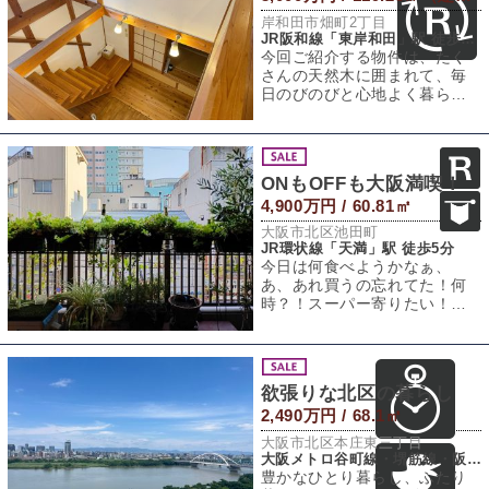
岸和田市畑町2丁目
JR阪和線「東岸和田」駅 徒歩13分
今回ご紹介する物件は、たく
さんの天然木に囲まれて、毎
日のびのびと心地よく暮らせ
るお家。この住まいの1番の主
役は、贅沢に使
ONもOFFも大阪満喫！
4,900万円 / 60.81㎡
大阪市北区池田町
JR環状線「天満」駅 徒歩5分
今日は何食べようかなぁ、
あ、あれ買うの忘れてた！何
時？！スーパー寄りたい！！
どちらの時も、いらっしゃ
い！と迎えてくれるの
欲張りな北区の暮らし
2,490万円 / 68.1㎡
大阪市北区本庄東三丁目
大阪メトロ谷町線・堺筋線・阪急千里線「天神橋筋六丁目」駅 徒歩11分
豊かなひとり暮らし、ふたり