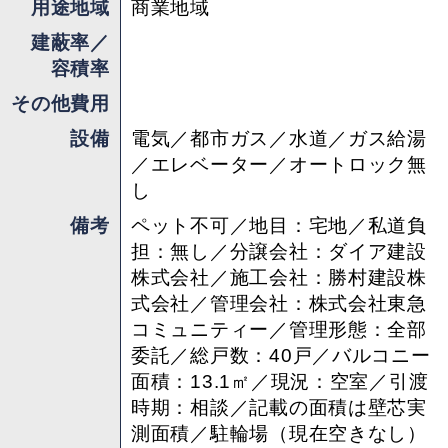
用途地域
商業地域
建蔽率／
容積率
その他費用
設備
電気／都市ガス／水道／ガス給湯
／エレベーター／オートロック無
し
備考
ペット不可／地目：宅地／私道負
担：無し／分譲会社：ダイア建設
株式会社／施工会社：勝村建設株
式会社／管理会社：株式会社東急
コミュニティー／管理形態：全部
委託／総戸数：40戸／バルコニー
面積：13.1㎡／現況：空室／引渡
時期：相談／記載の面積は壁芯実
測面積／駐輪場（現在空きなし）