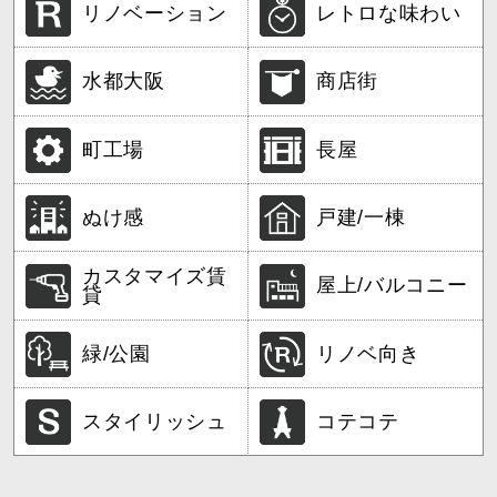
リノベーション
レトロな味わい
水都大阪
商店街
町工場
長屋
ぬけ感
戸建/一棟
カスタマイズ賃
屋上/バルコニー
貸
緑/公園
リノベ向き
スタイリッシュ
コテコテ