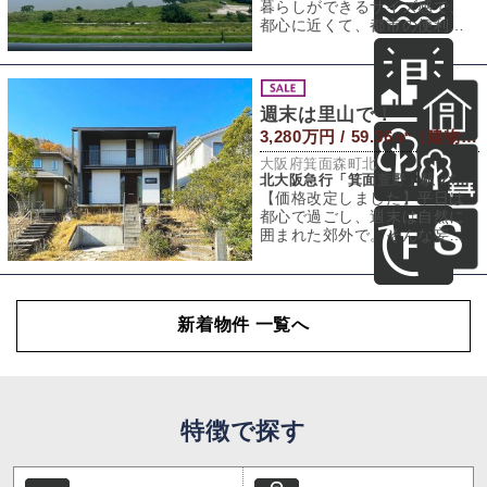
暮らしができるサイズ感で、
都心に近くて、都市の便利さ
や楽しさは享受できて、でも
静かな地域で、川
週末は里山で！
3,280万円 / 59.36㎡（建物） 214.46㎡（敷地）
大阪府箕面森町北
北大阪急行「箕面萱野」駅 バス26分 「森町里山住宅口」バス停 徒歩5分
【価格改定しました】平日は
都心で過ごし、週末は自然に
囲まれた郊外で。そんな妄想
を叶えるならこんな物件なの
かもしれません。
新着物件 一覧へ
特徴で探す