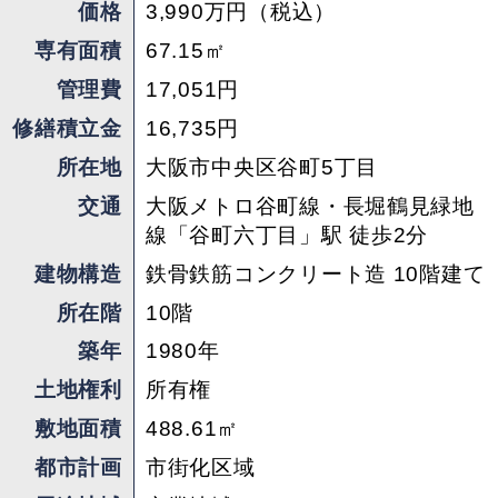
価格
3,990万円（税込）
専有面積
67.15㎡
管理費
17,051円
修繕積立金
16,735円
所在地
大阪市中央区谷町5丁目
交通
大阪メトロ谷町線・長堀鶴見緑地
線「谷町六丁目」駅 徒歩2分
建物構造
鉄骨鉄筋コンクリート造 10階建て
所在階
10階
築年
1980年
土地権利
所有権
敷地面積
488.61㎡
都市計画
市街化区域