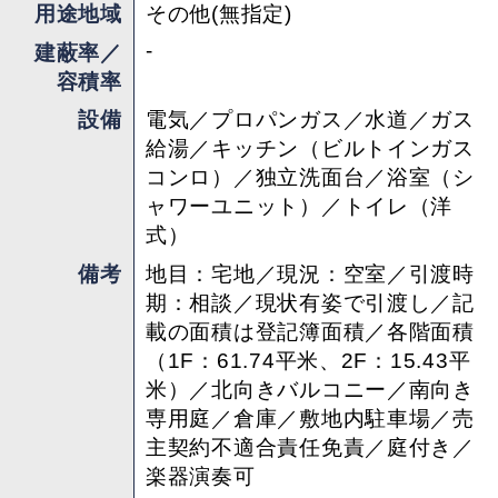
用途地域
その他(無指定)
担当 ： やまだ
-
建蔽率／
容積率
設備
電気／プロパンガス／水道／ガス
給湯／キッチン（ビルトインガス
コンロ）／独立洗面台／浴室（シ
ャワーユニット）／トイレ（洋
式）
備考
地目：宅地／現況：空室／引渡時
期：相談／現状有姿で引渡し／記
載の面積は登記簿面積／各階面積
（1F：61.74平米、2F：15.43平
米）／北向きバルコニー／南向き
専用庭／倉庫／敷地内駐車場／売
主契約不適合責任免責／庭付き／
楽器演奏可