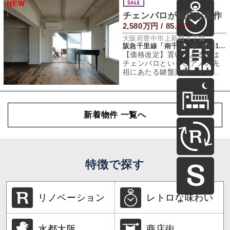
チェンバロが馴染む名作
2,580万円 / 85.36㎡
大阪府豊中市上新田４丁目
阪急千里線「南千里」駅 徒歩13分
【価格改定】置いてあるのは
チェンバロというピアノの先
祖にあたる鍵盤楽器。そんな
楽器がしっくり馴染む、静か
で趣のある部屋で
新着物件 一覧へ
特徴で探す
リノベーション
レトロな味わい
水都大阪
商店街