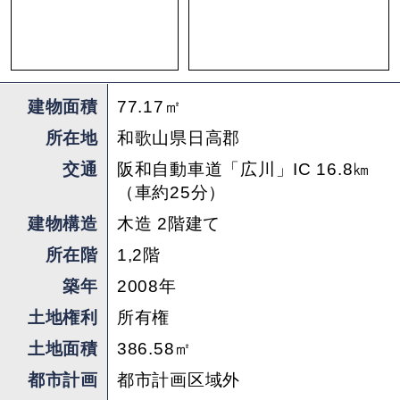
敷地もゆったりとしていて、家族や友人と集まっ
ても余裕ありで、週末を過ごすにはもってこいの
条件が揃っています。
それに歳をとって都心に住む理由がなくなった
建物面積
77.17㎡
ら、多少不便はありますが、将来的には住んでし
所在地
和歌山県日高郡
まえばいいじゃないですか。
交通
阪和自動車道「広川」IC 16.8㎞
（車約25分）
建物構造
木造 2階建て
海の前という立地はもちろんのこと、建築士が設
計した週末住宅はなかなか欲しいと思っても手に
所在階
1,2階
入りません。この物件を機に海に生きるというこ
築年
2008年
とと週末住宅を持つことを考えてみてはいかがで
土地権利
所有権
しょうか。
土地面積
386.58㎡
都市計画
都市計画区域外