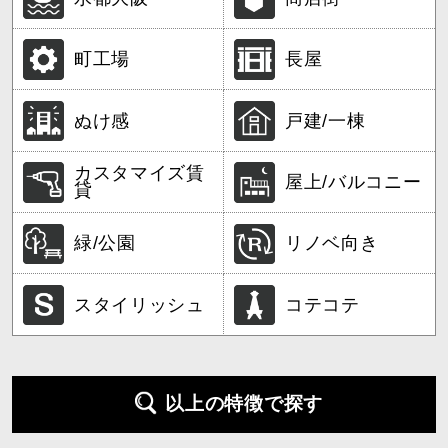
町工場
長屋
ぬけ感
戸建/一棟
カスタマイズ賃
屋上/バルコニー
貸
緑/公園
リノベ向き
スタイリッシュ
コテコテ
以上の特徴で探す