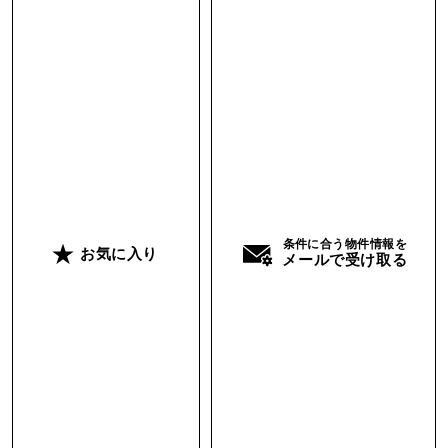
っくりとお湯に浸かりたい場合は、近くに歩いて
15分、車で2分の位置にスーパー銭湯がありま
す。湯冷めしない距離感で帰ってこれるし、風呂
上がりに自然の中を歩いてくるのもきっと良い時
間になるはず。
場所は和歌山県の日高町の海辺で大阪市中心部か
らも2時間弱。別荘地というわけでも観光地とい
条件に合う物件情報を
うわけでもなく、ひっそりと過ごせる穴場スポッ
お気に入り
メールで受け取る
トで、周りを気にすることもありません。
自分のものかと錯覚してしまいそうになる距離感
の海辺に、目の前には波止場も船着場もありま
す。釣りを楽しむことができるし、むしろ船を持
ってしまうのもありかも。