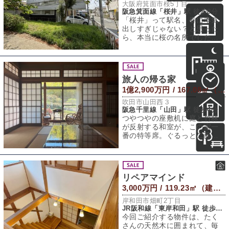
大阪府箕面市桜5丁目
阪急箕面線「桜井」駅 徒歩8分
「桜井」って駅名、春に本気
出しすぎじゃない？と思った
ら、本当に桜の名所でした。
阪急箕面線「桜井」駅から歩
いて8分。そんな
旅人の帰る家
1億2,900万円 / 167.08㎡（建物） 397.25㎡（敷地）
吹田市山田西３
阪急千里線「山田」駅 徒歩4分
つやつやの座敷机に庭と竹林
が反射する和室が、この家一
番の特等席。ぐるっと二面の
縁側に、障子は雪見障子。こ
の風情ある趣きに
リペアマインド
3,000万円 / 119.23㎡（建物） 121.89㎡（敷地）
岸和田市畑町2丁目
JR阪和線「東岸和田」駅 徒歩13分
今回ご紹介する物件は、たく
さんの天然木に囲まれて、毎