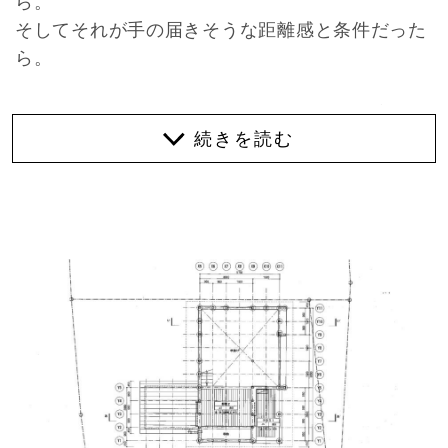
ら。
そしてそれが手の届きそうな距離感と条件だった
ら。
海の真ん前で小さな山の麓、絶好の自然環境に囲
まれた小さな週末住宅。別荘建築を得意とする建
築士が手がけたひたすらに心地良い物件を和歌山
で見つけてしまったのです。
約60平米の建築面積の中に週末住宅として必要十
分な機能を、できるだけ心地よく過ごせるように
配置された間取り。5m弱の天井高のあるメイン
の一室に水回りと2Fの寝室というシンプルな構成
です。