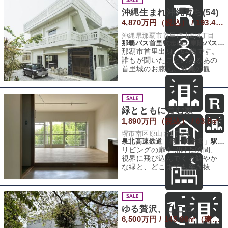
沖縄生まれ沖縄育ち(54)
4,870万円（税込） / 193.45㎡（土地）
沖縄県那覇市首里崎山町4丁目
那覇バス首里牧志線・東陽バス城間線「崎山」バス停 徒歩4分
那覇市首里出身、54歳です。
誰もが聞いたことのあるあの
首里城のお膝元。沖縄の観光
地の代表格だけど、ここは地
元の人が多く住
緑とともに育む家
1,890万円（税込） / 63.8㎡
堺市南区原山台1丁2-1
泉北高速鉄道「栂・美木多」駅 徒歩5分
リビングの扉を開けた瞬間、
視界に飛び込んでくる鮮やか
な緑と、どこまでも突き抜け
るような青空。「ここ、いい
やん！」と心の声
ゆる贅沢、ここに。
6,500万円 / 145.96㎡（建物） 114.55㎡（敷地）