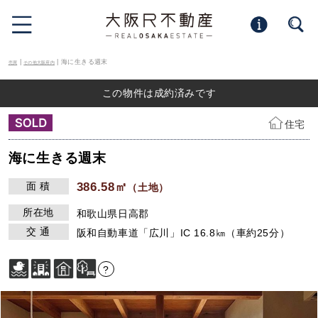
|
| 海に生きる週末
売買
その他大阪府内
この物件は成約済みです
住宅
海に生きる週末
面 積
386.58㎡
（土地）
所在地
和歌山県日高郡
交 通
阪和自動車道「広川」IC 16.8㎞（車約25分）
?