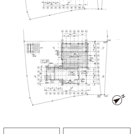
海と山に大きく開いた窓や海を見渡せるカウンタ
ー付きのバルコニーなど、この立地条件を最大限
に取り込む工夫が至るところに詰め込まれていま
す。
内装は杉の無垢フローリングや砂の漆喰壁などの
自然素材で仕上げられていて、きっと数十年経っ
ても色褪せない、流行り廃りのない空間になって
います。
贅沢すぎず、ほどよく抜けていて、派手な装飾が
あるわけでも無い。素朴で良い素材がただただ綺
麗に納まっていて、違和感がない。きっとこれが
心地の良さにつながっているはず。
水回りは簡易的で浴室もシャワーブースのみ。ゆ