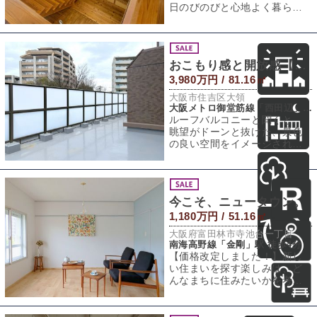
日のびのびと心地よく暮らせ
るお家。この住まいの1番の主
役は、贅沢に使
おこもり感と開放感【リノベの素材に｜ペット飼育可】
3,980万円 / 81.16㎡
大阪市住吉区大領
大阪メトロ御堂筋線「西田辺」駅 徒歩14分
ルーフバルコニーと聞くと、
眺望がドーンと抜けた、景色
の良い空間をイメージされる
人が多いかもしれません。で
すが実は、低層階
今こそ、ニュータウン。
1,180万円 / 51.16㎡
大阪府富田林市寺池台一丁目
南海高野線「金剛」駅 徒歩4分
【価格改定しました！】新し
い住まいを探す楽しみは、ど
んなまちに住みたいかを考え
ることから始まると思いま
す。その最初の分岐