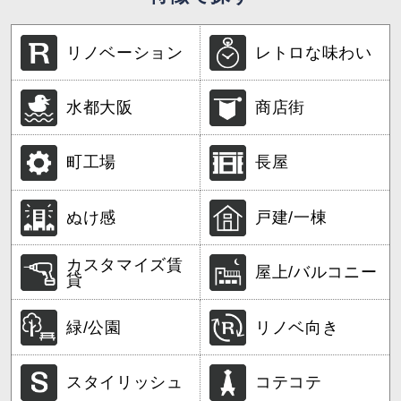
リノベーション
レトロな味わい
水都大阪
商店街
町工場
長屋
ぬけ感
戸建/一棟
カスタマイズ賃
屋上/バルコニー
貸
緑/公園
リノベ向き
スタイリッシュ
コテコテ