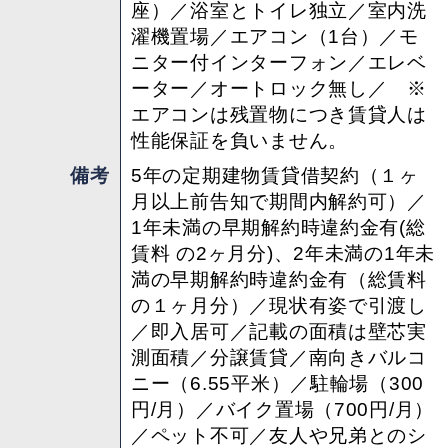
座）／浴室とトイレ独立／室内洗
＊ペット飼育不可
濯機置場／エアコン（1台）／モ
ニター付インターフォン／エレベ
ーター／オートロック無し／ ※
担当 ： 大嶺
エアコンは残置物につき賃貸人は
性能保証を負いません。
備考
5年の定期建物賃貸借契約（１ヶ
月以上前告知で期間内解約可）／
1年未満の早期解約時違約金有(総
賃料 の2ヶ月分)、2年未満の1年未
満の早期解約時違約金有（総賃料
の１ヶ月分）／現状有姿で引渡し
／即入居可／記載の面積は壁芯実
測面積／分譲賃貸／南向きバルコ
ニー（6.55平米）／駐輪場（300
円/月）／バイク置場（700円/月）
／ペット不可／友人や兄弟とのシ