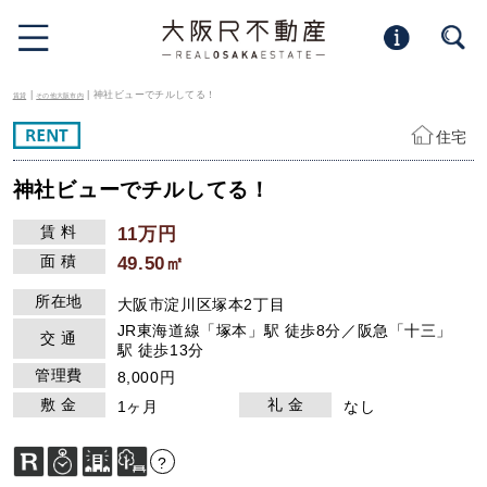
|
| 神社ビューでチルしてる！
賃貸
その他大阪市内
住宅
神社ビューでチルしてる！
賃 料
11万円
面 積
49.50㎡
所在地
大阪市淀川区塚本2丁目
JR東海道線「塚本」駅 徒歩8分／阪急「十三」
交 通
駅 徒歩13分
管理費
8,000円
敷 金
礼 金
1ヶ月
なし
?