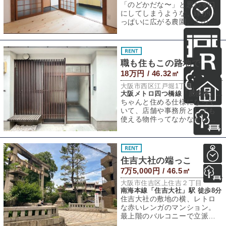
「のどかだな〜」と思わず口
にしてしまうような、緑がい
っぱいに広がる農園。土のに
おいがする農園を通り抜けた
先に今回の物件は
職も住もこの路地で
18万円 / 46.32㎡
大阪市西区江戸堀1丁目
大阪メトロ四つ橋線「肥後橋」駅 徒歩2分
ちゃんと住める仕様になって
いて、店舗や事務所としても
使える物件ってなかなかレア
ですよね。職住一体ができる
物件をお探しのあ
住吉大社の端っこ
7万5,000円 / 46.5㎡
大阪市住吉区上住吉２丁目
南海本線「住吉大社」駅 徒歩8分
住吉大社の敷地の横、レトロ
な赤いレンガのマンション。
最上階のバルコニーで立派に
成長している緑に、思わず目