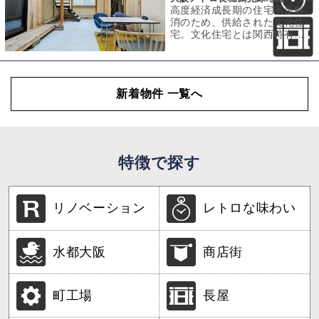
高度経済成長期の住宅不足解
消のため、供給された文化住
宅。文化住宅とは関西特有の
呼び名で洋風を取り入れた木
造2階建の長屋の
新着物件 一覧へ
特徴で探す
リノベーション
レトロな味わい
水都大阪
商店街
町工場
長屋