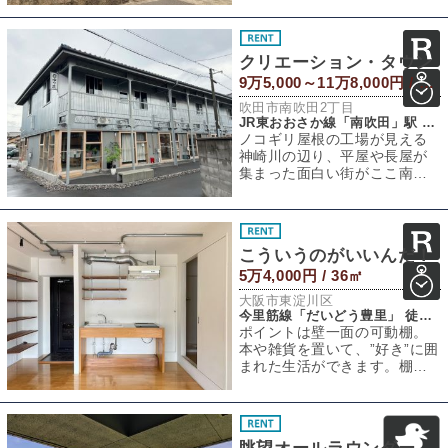
が留まります。マ
クリエーション・タウン
9万5,000～11万8,000円 / 58.38～69.56㎡
吹田市南吹田2丁目
JR東おおさか線「南吹田」駅 徒歩5分
ノコギリ屋根の工場が見える
神崎川の辺り、平屋や長屋が
集まった面白い街がここ南吹
田にありました。道路から集
落内に一歩踏み入
こういうのがいいんだ！
5万4,000円 / 36㎡
大阪市東淀川区
今里筋線「だいどう豊里」 徒歩9分
ポイントは壁一面の可動棚。
本や雑貨を置いて、”好き”に囲
まれた生活ができます。棚柱
にバータイプのブラケットを
つけると、ク
眺望オールラウンダー