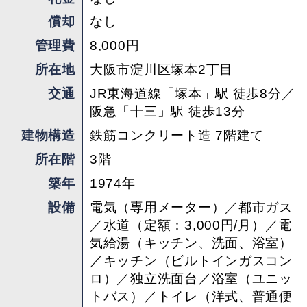
メージとしては淀川を渡ってすぐの立地です。バ
償却
なし
スも通っているため、御堂筋線中津や大阪駅方面
管理費
8,000円
へも一本でアクセスできる、利便性の高いエリア
所在地
大阪市淀川区塚本2丁目
です。
交通
JR東海道線「塚本」駅 徒歩8分／
ここまで読んで、少しでもその風景が頭に浮かん
阪急「十三」駅 徒歩13分
だ方。まずは一度、畳に座って神社を眺めてみて
建物構造
鉄筋コンクリート造 7階建て
ください。きっと写真だけでは伝わらない、この
所在階
3階
部屋の心地よさを感じてもらえると思います。塚
築年
1974年
本の神社ビューのお部屋で、お待ちしておりま
す。
設備
電気（専用メーター）／都市ガス
／水道（定額：3,000円/月）／電
気給湯（キッチン、洗面、浴室）
＊5年の定期建物賃貸借契約
／キッチン（ビルトインガスコン
＊水道料金定額：3,000円/月
ロ）／独立洗面台／浴室（ユニッ
＊リノベーション設計施工：アートアンドクラフ
トバス）／トイレ（洋式、普通便
ト（2026年6月）