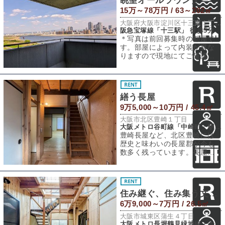
15万～78万円 / 63～202㎡
大阪府大阪市淀川区十三東１丁目
阪急宝塚線「十三駅」 徒歩5分
＊写真は前回募集時の部屋で
す。部屋によって内装が異な
りますので現地にてご確認い
ただければと思います。＊空
室状況は末尾を御
繕う長屋
9万5,000～10万円 / 45.4㎡
大阪市北区豊崎１丁目
大阪メトロ谷町線「中崎町」駅 徒歩7分
豊崎長屋など、北区豊崎には
歴史と味わいの長屋郡が今も
数多く残っています。長屋に
まつわるイベントでも登場す
る機会が多く、こ
住み継ぐ、住み集う文化住宅
6万9,000～7万円 / 26.5㎡
大阪市城東区蒲生４丁目
大阪メトロ長堀鶴見緑地線・今里筋線「蒲生四丁目」駅 徒歩5分