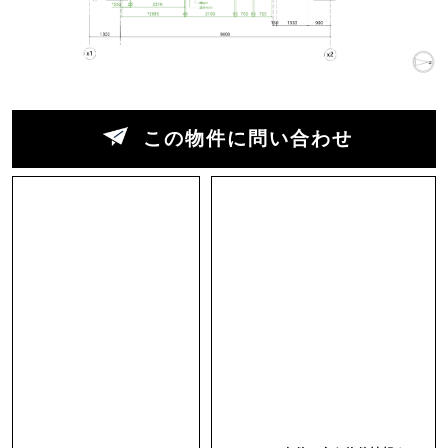
て過ごしたいですよね。この部屋は、そんなリラ
ックスした時間がしっくりきます。
最近の住まいは椅子やソファで過ごすことが前提
になっていますが、畳には畳ならではの心地よさ
があります。座る、寝転ぶ、くつろぐ。神社の緑
この物件に問い合わせ
を眺めながら、ごろんと過ごす。そんな何気ない
時間が、いちばん贅沢だったりするのかもしれま
せん。
建物は1974年築。どこか昭和の空気を残した味わ
い深い建物です。今回は、水回りまでリノベーシ
ョンを行っての募集になります。
間取りは1LDK。水回りはPタイル、寝室はタイル
カーペット、そして主役は畳。素材ごとの表情や
足触りの違いを楽しめる空間になっています。約
50平米の室内は、壁で細かく仕切るのではなく、