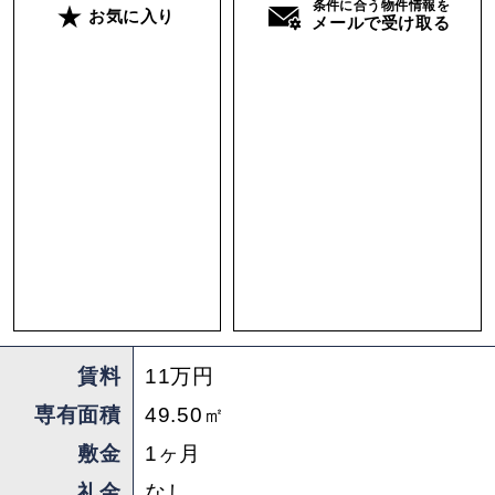
条件に合う物件情報を
お気に入り
ゆるやかにゾーニングされた間取り。視線が抜け
メールで受け取る
ることに加え、間仕切り壁も天井まで立ち上げて
いないため、実際の平米数以上の広がりを感じら
れます。
そして、このマンションならではのお楽しみも。
淀川花火大会の日には屋上が開放され、入居者の
方のみ屋上から花火を楽しむことができます。ま
た、このお部屋は大通りに面していないため室内
は静か。南向きなので光もたっぷり入ります。都
心に近い立地でありながら、時間の流れがゆっく
り感じられるような空間です。
賃料
11万円
専有面積
49.50㎡
エリアは塚本。みなさん、塚本はご存じでしょう
敷金
1ヶ月
か。最寄りの塚本駅から大阪駅まで電車で一駅。
阪急の全列車が停車する十三駅も徒歩圏内で、イ
礼金
なし