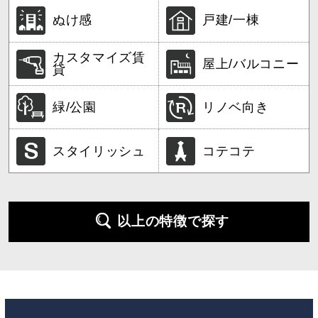
ぬけ感
戸建/一棟
カスタマイズ賃
屋上/バルコニー
貸
緑/公園
リノベ向き
スタイリッシュ
コテコテ
以上の特徴で探す