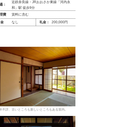
近鉄奈良線・JRおおさか東線「河内永
通：
和」駅 徒歩9分
理費
賃料に含む
 金
なし
礼金：
200,000円
年不詳、古いところも新しいところもある室内。