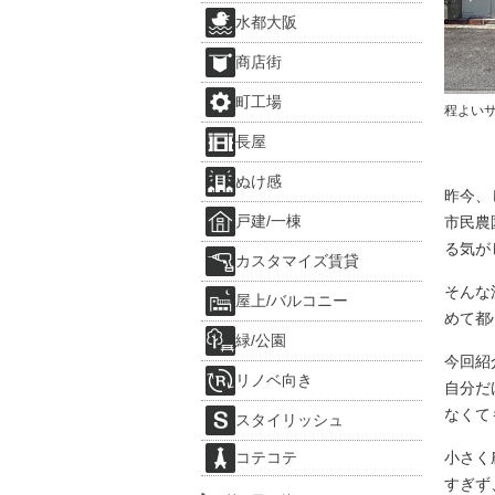
水都大阪
商店街
町工場
程よい
長屋
ぬけ感
昨今、
戸建/一棟
市民農
る気が
カスタマイズ賃貸
そんな
屋上/バルコニー
めて都
緑/公園
今回紹
リノベ向き
自分だ
なくて
スタイリッシュ
コテコテ
小さく
すぎず