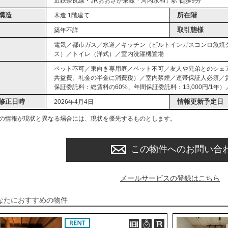
近鉄奈良線・JRおおさか東線「河内永和」駅 徒歩9分
構造
所在階
木造 1階建て
取引態様
築年不詳
電気／都市ガス／水道／キッチン（ビルトインガスコンロ魚焼
ス）／トイレ（洋式）／室内洗濯機置場
ペット不可／東向き専用庭／ペット不可／友人や兄弟とのシェ
共益費、礼金の半金に消費税）／室内禁煙／連帯保証人必須／
保証委託料：総賃料の60%、年間保証委託料：13,000円/1年）／
修正日時
情報更新予定日
2026年4月4日
の情報が現状と異なる場合には、現状を優先するものとします。
この物件へのお問い合
メールサービスの登録はこちら
なたにおすすめの物件