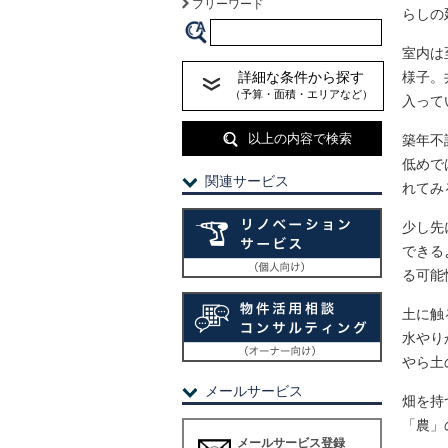
フリーワード
らしの
室内は
詳細な条件から探す
様子。
（予算・面積・エリアなど）
入って
以上の内容で検索
築年不
低めで
関連サービス
れてみ
少し先
できる
る可能
土に触
水やり
やら土
メールサービス
畑を持
「農」
メールサービス登録