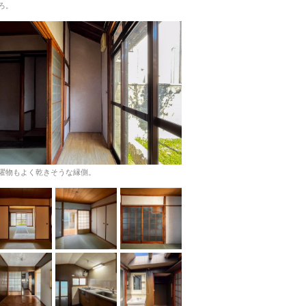
ろ。
濯物もよく乾きそうな縁側。