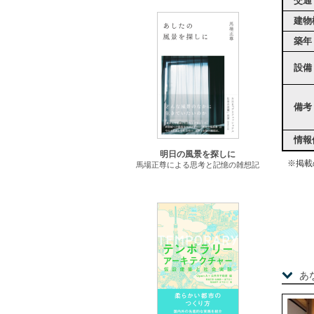
交通
建物
築年
設備
備考
情報
明日の風景を探しに
※掲載
馬場正尊による思考と記憶の雑想記
あ