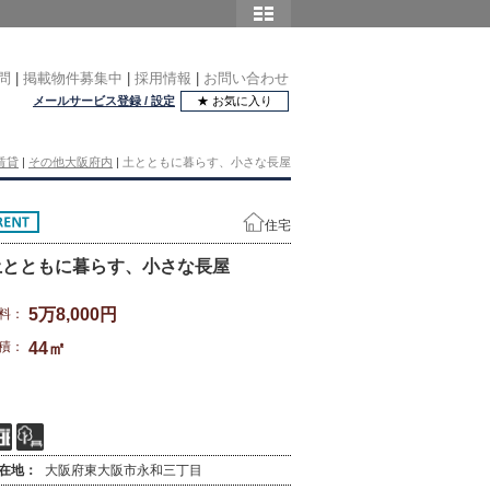
問
|
掲載物件募集中
|
採用情報
|
お問い合わせ
メールサービス登録 / 設定
★ お気に入り
賃貸
|
その他大阪府内
|
土とともに暮らす、小さな長屋
住宅
土とともに暮らす、小さな長屋
5万8,000円
料：
積：
44㎡
在地：
大阪府東大阪市永和三丁目