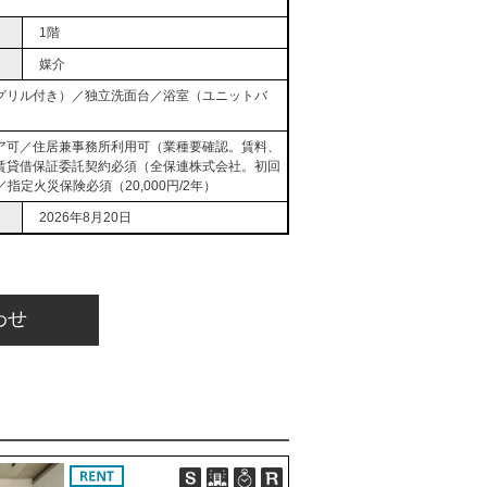
1階
媒介
グリル付き）／独立洗面台／浴室（ユニットバ
ア可／住居兼事務所利用可（業種要確認。賃料、
賃貸借保証委託契約必須（全保連株式会社。初回
指定火災保険必須（20,000円/2年）
2026年8月20日
わせ