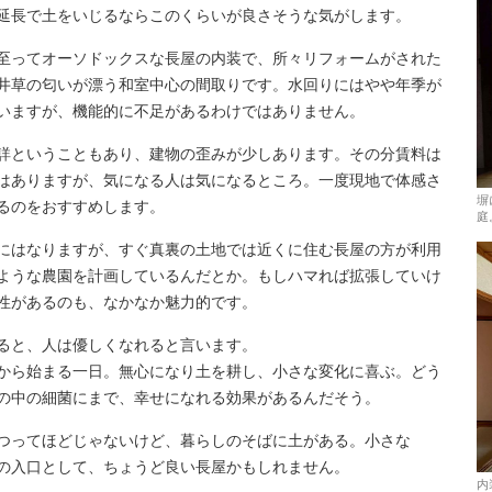
延長で土をいじるならこのくらいが良さそうな気がします。
至ってオーソドックスな長屋の内装で、所々リフォームがされた
井草の匂いが漂う和室中心の間取りです。水回りにはやや年季が
いますが、機能的に不足があるわけではありません。
詳ということもあり、建物の歪みが少しあります。その分賃料は
はありますが、気になる人は気になるところ。一度現地で体感さ
塀
るのをおすすめします。
庭
にはなりますが、すぐ真裏の土地では近くに住む長屋の方が利用
ような農園を計画しているんだとか。もしハマれば拡張していけ
性があるのも、なかなか魅力的です。
ると、人は優しくなれると言います。
から始まる一日。無心になり土を耕し、小さな変化に喜ぶ。どう
の中の細菌にまで、幸せになれる効果があるんだそう。
つってほどじゃないけど、暮らしのそばに土がある。小さな
の入口として、ちょうど良い長屋かもしれません。
内