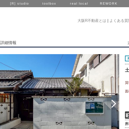
[R] studio
toolbox
real local
REWORK
大阪R不動産とは
|
よくある質
件詳細情報
賃
面
所