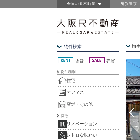
全国のＲ不動産
密買東京
物
物件検索
賃貸
売買
物件種別
住宅
オフィス
店舗・その他
特徴
リノベーション
レトロな味わい