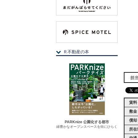
Ｒ不動産の本
担
賃料
敷金
償却
PARKnize 公園化する都市
緑豊かなオープンスペースを街にひらく
所在