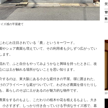
交
管
敷
サイズ感の平屋建て
じわじわ注目されている「農」というキーワード。
園やシェア農園も増えていて、その利用者も少しずつ広がってい
します。
流れで、ふと自分もやってみようかなと興味を持ったときに、改
心には土が触れる場所がないことを思い知ります。
介するのは、東大阪にある小さな庭付きの平屋。塀に囲まれた、
けのプライベートな庭がついていて、わざわざ農園を借りたりし
も、暮らしのそばに土があるのが魅力的な物件です。
築
農業をするのもよし、こだわりの植木や花を植えるもよし。大き
、小さすぎず、しっかり付き合っていける手頃なサイズ感で、暮