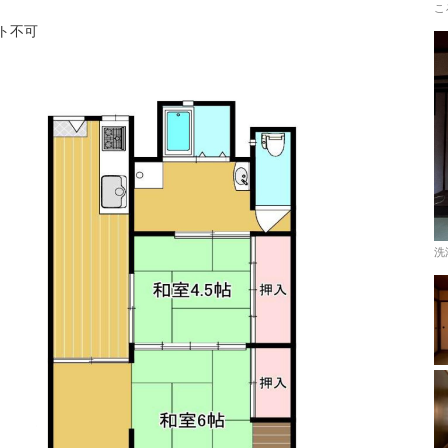
こ
ト不可
洗