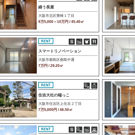
繕う長屋
大阪市北区豊崎１丁目
9万5,000～10万円 / 45.40㎡
スマートリノベーション
大阪市都島区都島中通
7万円 / 29.20㎡
住吉大社の端っこ
大阪市住吉区上住吉２丁目
7万5,000円 / 46.50㎡