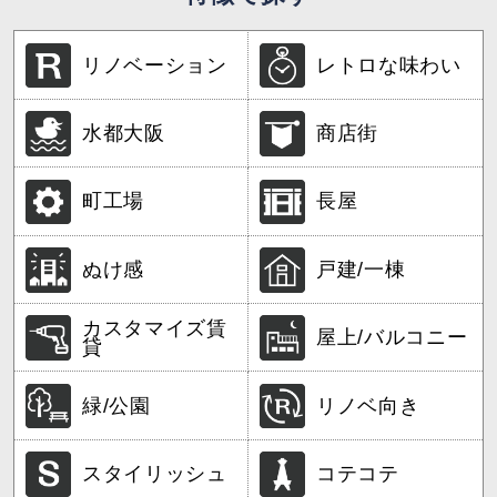
リノベーション
レトロな味わい
水都大阪
商店街
町工場
長屋
ぬけ感
戸建/一棟
カスタマイズ賃
屋上/バルコニー
貸
緑/公園
リノベ向き
スタイリッシュ
コテコテ