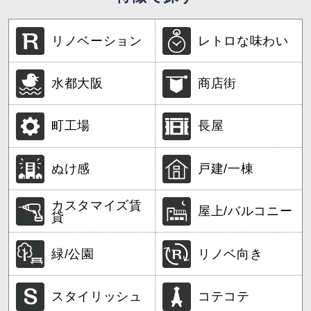
リノベーション
レトロな味わい
水都大阪
商店街
町工場
長屋
ぬけ感
戸建/一棟
カスタマイズ賃
屋上/バルコニー
貸
緑/公園
リノベ向き
スタイリッシュ
コテコテ