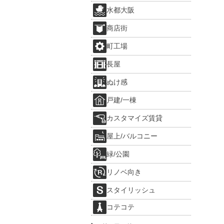
水都大阪
商店街
町工場
長屋
ぬけ感
戸建/一棟
カスタマイズ賃貸
屋上/バルコニー
緑/公園
リノベ向き
スタイリッシュ
コテコテ