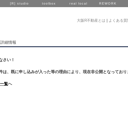
[R] studio
toolbox
real local
REWORK
大阪R不動産とは
|
よくある質
件詳細情報
なさい！
件は、既に申し込みが入った等の理由により、現在非公開となっており
一覧
へ