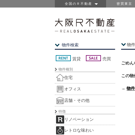
全国のＲ不動産
密買東京
物
物件検索
賃貸
売買
ごめん
物件種別
この物
住宅
→
物件
オフィス
店舗・その他
特徴
リノベーション
レトロな味わい